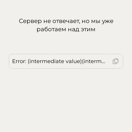
Сервер не отвечает, но мы уже
работаем над этим
Error: (intermediate value)(intermediate value)(intermediate value).replaceAll is not a function