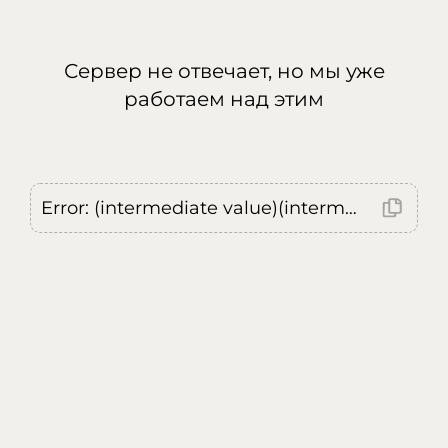
Сервер не отвечает, но мы уже
работаем над этим
Error: (intermediate value)(intermediate value)(intermediate value).replaceAll is not a function