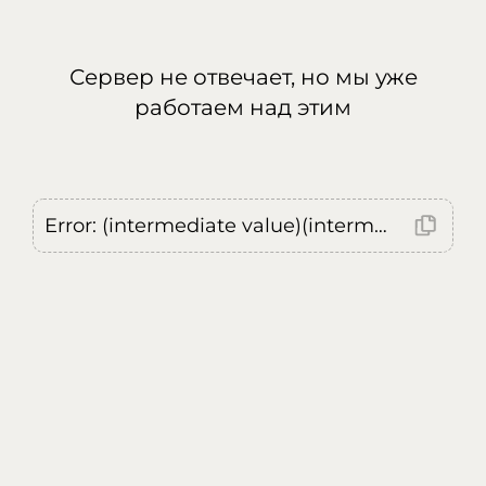
Сервер не отвечает, но мы уже
работаем над этим
Error: (intermediate value)(intermediate value)(intermediate value).replaceAll is not a function