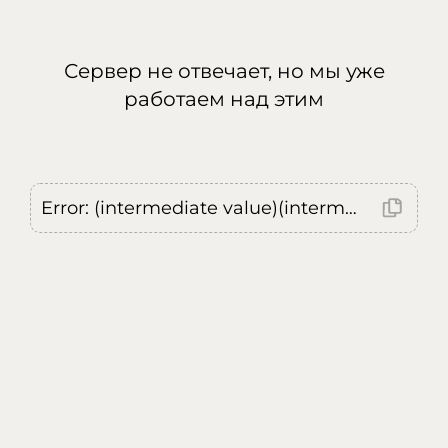
Сервер не отвечает, но мы уже
работаем над этим
Error: (intermediate value)(intermediate value)(intermediate value).replaceAll is not a function